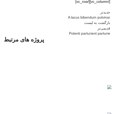
[/vc_column][/vc_row]
جدیدتر
A lacus bibendum pulvinar
بازگشت به لیست
قدیمی‌تر
Potenti parturient parturie
پروژه های مرتبط
Decor
Et vestibulum quis a suspendisse
ارسال رایگان
برای بهشت زهرا