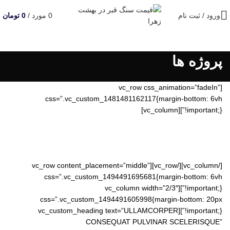
ورود / ثبت نام
0
مورد
/
0
تومان
پروژه ها
[vc_row css_animation=”fadeIn”
css=”.vc_custom_1481481162117{margin-bottom: 6vh
!important;}”][vc_column]
[/vc_column][/vc_row][vc_row content_placement=”middle”
css=”.vc_custom_1494491695681{margin-bottom: 6vh
!important;}”][vc_column width=”2/3″
css=”.vc_custom_1494491605998{margin-bottom: 20px
!important;}”][vc_custom_heading text=”ULLAMCORPER
CONSEQUAT PULVINAR SCELERISQUE”