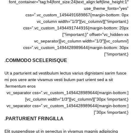
font_container=”tag:h4|font_size:24|text_align:left|line_height:1″
use_theme_fonts=”yes”
css=”.vc_custom_1494491689867{margin-bottom: 0px
!important;}”][/vc_column][vc_column width=”1/3″
css=”.vc_custom_1494491744916{margin-bottom: 20px
!important;}” offset=”vc_hidden-xs”]
[/vc_column][vc_column width=”1/3″][vc_separator
css=”.vc_custom_1494428989644{margin-bottom: 30px
!important;}”]
COMMODO SCELERISQUE.
Ut a parturient ad vestibulum lectus varius dignistami sarim fusce
mi pos uere ante vivamus vesti bulum part urient sed a sit
fermentum eros.
[vc_separator css=”.vc_custom_1494428989644{margin-bottom:
30px !important;}”][/vc_column][vc_column width=”1/3″]
[vc_separator css=”.vc_custom_1494428989644{margin-bottom:
30px !important;}”]
PARTURIENT FRINGILLA.
Elit suspendisse ut in senectus in vivamus magnis adipiscing