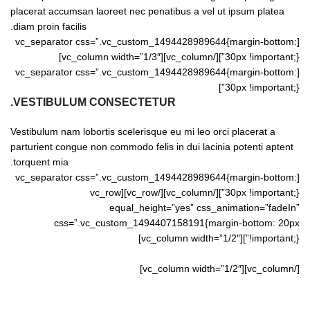
placerat accumsan laoreet nec penatibus a vel ut ipsum platea
diam proin facilis.
[vc_separator css=”.vc_custom_1494428989644{margin-bottom:
30px !important;}”][/vc_column][vc_column width=”1/3″]
[vc_separator css=”.vc_custom_1494428989644{margin-bottom:
30px !important;}”]
VESTIBULUM CONSECTETUR.
Vestibulum nam lobortis scelerisque eu mi leo orci placerat a
parturient congue non commodo felis in dui lacinia potenti aptent
torquent mia.
[vc_separator css=”.vc_custom_1494428989644{margin-bottom:
30px !important;}”][/vc_column][/vc_row][vc_row
equal_height=”yes” css_animation=”fadeIn”
css=”.vc_custom_1494407158191{margin-bottom: 20px
!important;}”][vc_column width=”1/2″]
[/vc_column][vc_column width=”1/2″]