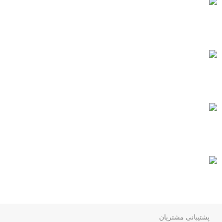
خرید مطمئن
با اطمینان خرید کنید.
پشتیبانی 24/7
همیشه هستیم.
پرداخت سریع
پرداخت شتابی.
سنگ های بادوام
سنگ های ماندگار
پشتیبانی مشتریان