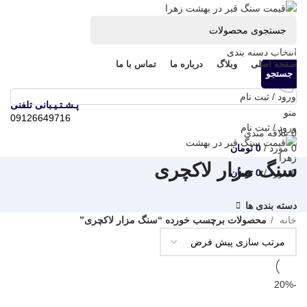
مرور دسته ها
انتخاب دسته بندی
صفحه اصلی
وبلاگ
درباره ما
تماس با ما
جستجو
ورود / ثبت نام
پـشـتـیـبانی تلفنی
منو
09126649716
ورود / ثبت نام
0
علاقه مندی
0
مورد
/
0
تومان
سنگ مزار لاکچری
0
مورد
/
0
تومان
دسته بندی ها
خانه
محصولات برچسب خورده “سنگ مزار لاکچری”
-20%