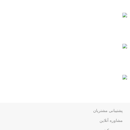
با اطمینان خرید کنید.
پشتیبانی 24/7
همیشه هستیم.
پرداخت سریع
پرداخت شتابی.
سنگ های بادوام
سنگ های ماندگار
پشتیبانی مشتریان
مشاوره آنلاین